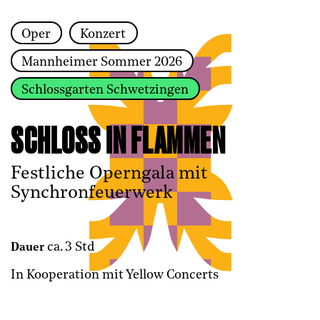
Oper
Konzert
Zur Hauptnavigation springen
Mannheimer Sommer 2026
Zum Hauptinhalt springen
Zum Footer springen
Schlossgarten Schwetzingen
SCHLOSS IN FLAMMEN
Festliche Operngala mit
Synchronfeuerwerk
ca. 3 Std
Dauer
In Kooperation mit Yellow Concerts