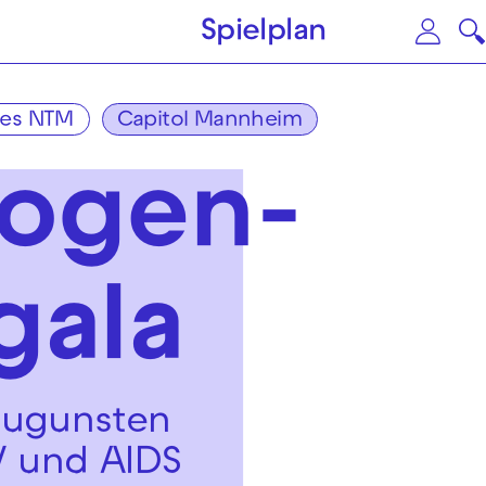
Zum Hauptinhalt springen
Zu
Spielplan
es NTM
Capitol Mannheim
bogen-
gala
 zugunsten
V und AIDS