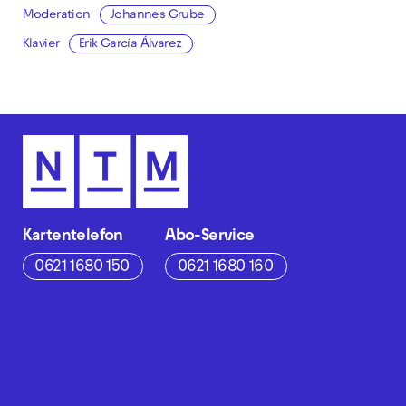
Moderation
Johannes Grube
Klavier
Erik García Álvarez
Kartentelefon
Abo-Service
0621 1680 150
0621 1680 160