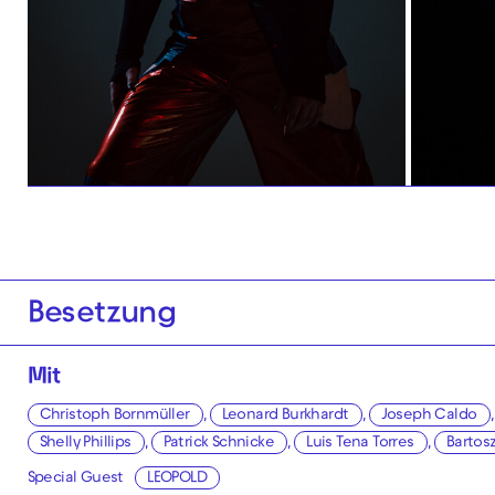
Besetzung
Mit
Christoph Bornmüller
,
Leonard Burkhardt
,
Joseph Caldo
Shelly Phillips
,
Patrick Schnicke
,
Luis Tena Torres
,
Bartos
Special Guest
LEOPOLD