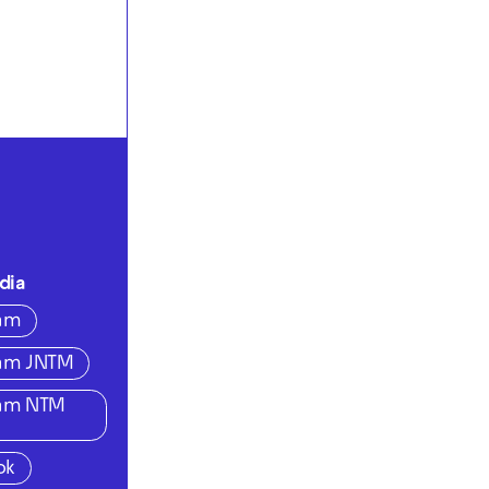
dia
ram
ram JNTM
ram NTM
ok