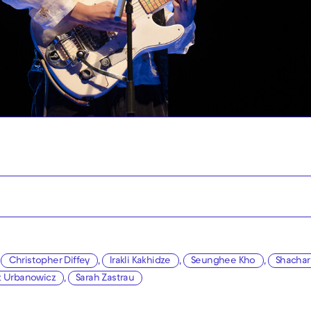
,
Christopher Diffey
,
Irakli Kakhidze
,
Seunghee Kho
,
Shachar 
z Urbanowicz
,
Sarah Zastrau