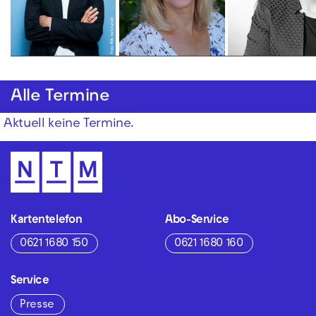
Alle Termine
Aktuell keine Termine.
Kartentelefon
Abo-Service
0621 1680 150
0621 1680 160
Service
Presse