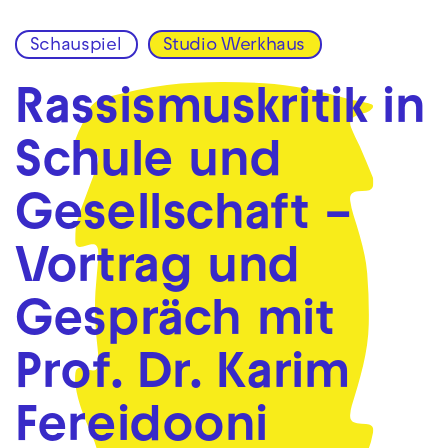
Schauspiel
Studio Werkhaus
Zur Hauptnavigation springen
Zum Hauptinhalt springen
Zum Footer springen
Rassismuskritik in
Schule und
Gesellschaft –
Vortrag und
Gespräch mit
Prof. Dr. Karim
Fereidooni