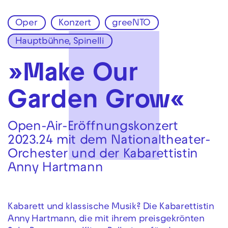
Oper
Konzert
greeNTO
Zur Hauptnavigation springen
Hauptbühne, Spinelli
Zum Hauptinhalt springen
Zum Footer springen
»Make Our
Garden Grow«
Open-Air-Eröffnungskonzert
2023.24 mit dem Nationaltheater-
Orchester und der Kabarettistin
Anny Hartmann
Kabarett und klassische Musik? Die Kabarettistin
Anny Hartmann, die mit ihrem preisgekrönten