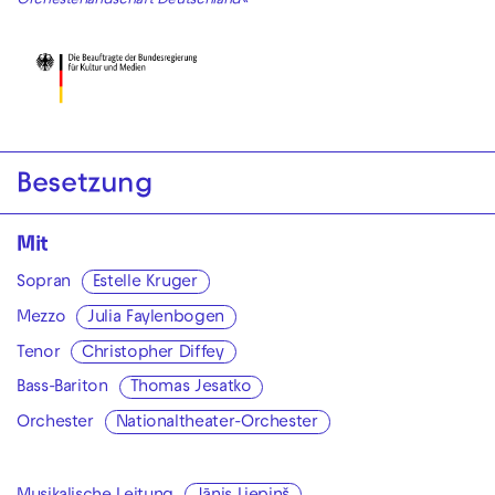
Orchesterlandschaft Deutschland«
Besetzung
Mit
Sopran
Estelle Kruger
Mezzo
Julia Faylenbogen
Tenor
Christopher Diffey
Bass-Bariton
Thomas Jesatko
Orchester
Nationaltheater-Orchester