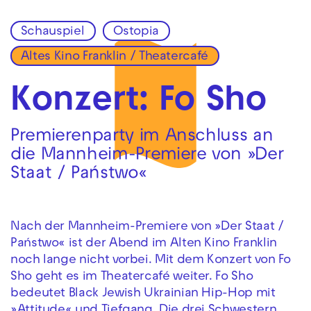
Schauspiel
Ostopia
Zur Hauptnavigation springen
Altes Kino Franklin / Theatercafé
Zum Hauptinhalt springen
Zum Footer springen
Konzert: Fo Sho
Premierenparty im Anschluss an
die Mannheim-Premiere von »Der
Staat / Państwo«
Nach der Mannheim-Premiere von »Der Staat /
Państwo« ist der Abend im Alten Kino Franklin
noch lange nicht vorbei. Mit dem Konzert von Fo
Sho geht es im Theatercafé weiter. Fo Sho
bedeutet Black Jewish Ukrainian Hip-Hop mit
»Attitude« und Tiefgang. Die drei Schwestern