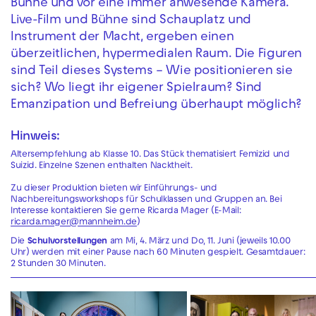
Bühne und vor eine immer anwesende Kamera.
Live-Film und Bühne sind Schauplatz und
Instrument der Macht, ergeben einen
überzeitlichen, hypermedialen Raum. Die Figuren
sind Teil dieses Systems – Wie positionieren sie
sich? Wo liegt ihr eigener Spielraum? Sind
Emanzipation und Befreiung überhaupt möglich?
Hinweis:
Altersempfehlung ab Klasse 10. Das Stück thematisiert Femizid und
Suizid. Einzelne Szenen enthalten Nacktheit.
Zu dieser Produktion bieten wir Einführungs- und
Nachbereitungsworkshops für Schulklassen und Gruppen an. Bei
Interesse kontaktieren Sie gerne Ricarda Mager (E-Mail:
ricarda.mager@mannheim.de
)
Die
Schulvorstellungen
am Mi, 4. März und Do, 11. Juni (jeweils 10.00
Uhr) werden mit einer Pause nach 60 Minuten gespielt. Gesamtdauer:
2 Stunden 30 Minuten.