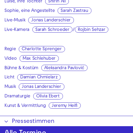
Luise, ihre Tochter
Shirin Ali
Sophie, eine Angestellte
Sarah Zastrau
Live-Musik
Jonas Landerschier
Live-Kamera
Sarah Schroeder
/
Rojbin Sehzar
Regie
Charlotte Sprenger
Video
Max Schlehuber
Bühne & Kostüm
Aleksandra Pavlović
Licht
Damian Chmielarz
Musik
Jonas Landerschier
Dramaturgie
Olivia Ebert
Kunst & Vermittlung
Jeremy Heiß
Pressestimmen