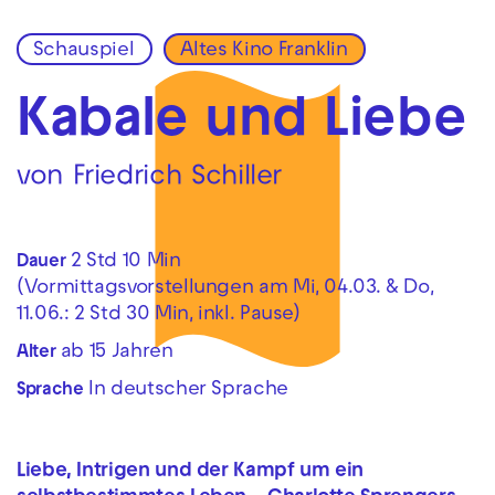
Schauspiel
Altes Kino Franklin
Zur Hauptnavigation springen
Zum Hauptinhalt springen
Zum Footer springen
Kabale und Liebe
von Friedrich Schiller
2 Std 10 Min
Dauer
(Vormittagsvorstellungen am Mi, 04.03. & Do,
11.06.: 2 Std 30 Min, inkl. Pause)
ab 15 Jahren
Alter
In deutscher Sprache
Sprache
Liebe, Intrigen und der Kampf um ein