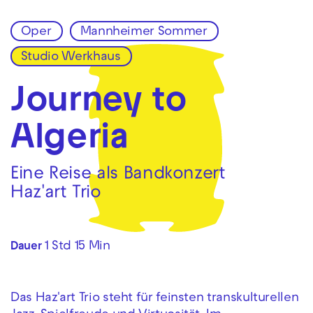
Oper
Mannheimer Sommer
Zur Hauptnavigation springen
Studio Werkhaus
Zum Hauptinhalt springen
Zum Footer springen
Journey to
Algeria
Eine Reise als Bandkonzert
Haz'art Trio
1 Std 15 Min
Dauer
Das Haz'art Trio steht für feinsten transkulturellen