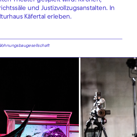
ten Theater gespielt wird: Kirchen,
richtssäle und Justizvollzugsanstalten. In
urhaus Käfertal erleben.
Wohnungsbaugesellschaft