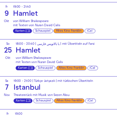
Fr
19:00 - 21:40
9
Hamlet
Okt
von William Shakespeare
mit Texten von Nuran David Calis
Karten
Schauspiel
Altes Kino Franklin
iCal
So
18:00 - 20:40
|
با بالانویس فارسی | mit Übertiteln auf Farsi
25
Hamlet
Okt
von William Shakespeare
mit Texten von Nuran David Calis
Karten
Schauspiel
Altes Kino Franklin
iCal
Sa
19:00 - 21:00
|
Türkçe üstyazılı | mit türkischen Übertiteln
7
Istanbul
Nov
Theaterstück mit Musik von Sezen Aksu
Karten
Schauspiel
Altes Kino Franklin
iCal
Fr
19:00