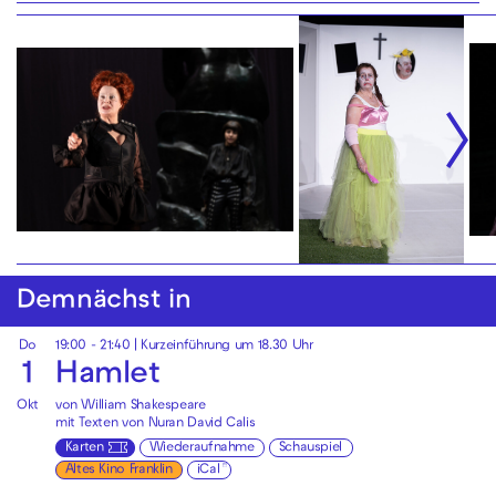
Demnächst in
Do
19:00 - 21:40
| Kurzeinführung um 18.30 Uhr
1
Hamlet
Okt
von William Shakespeare
mit Texten von Nuran David Calis
Karten
Wiederaufnahme
Schauspiel
Altes Kino Franklin
iCal