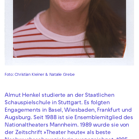
Foto: Christian Kleiner & Natalie Grebe
Almut Henkel studierte an der Staatlichen
Schauspielschule in Stuttgart. Es folgten
Engagements in Basel, Wiesbaden, Frankfurt und
Augsburg. Seit 1988 ist sie Ensemblemitglied des
Nationaltheaters Mannheim. 1989 wurde sie von
der Zeitschrift »Theater heute« als beste