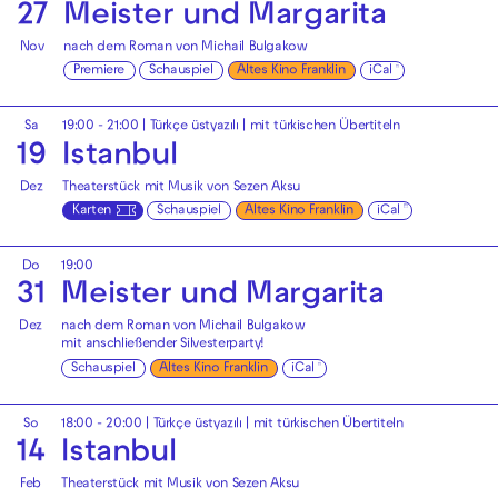
27
Meister und Margarita
Nov
nach dem Roman von Michail Bulgakow
Premiere
Schauspiel
Altes Kino Franklin
iCal
Sa
19:00 - 21:00
|
Türkçe üstyazılı | mit türkischen Übertiteln
19
Istanbul
Dez
Theaterstück mit Musik von Sezen Aksu
Karten
Schauspiel
Altes Kino Franklin
iCal
Do
19:00
31
Meister und Margarita
Dez
nach dem Roman von Michail Bulgakow
mit anschließender
Silvesterparty!
Schauspiel
Altes Kino Franklin
iCal
So
18:00 - 20:00
|
Türkçe üstyazılı | mit türkischen Übertiteln
14
Istanbul
Feb
Theaterstück mit Musik von Sezen Aksu