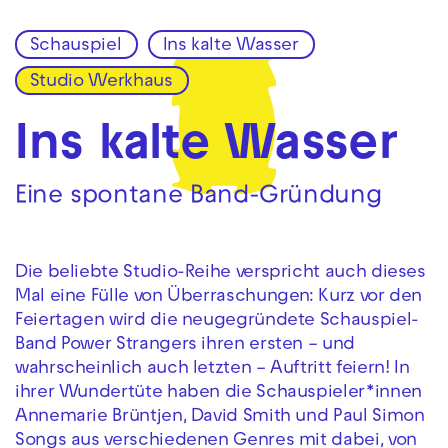
Schauspiel
Ins kalte Wasser
Zur Hauptnavigation springen
Studio Werkhaus
Zum Hauptinhalt springen
Zum Footer springen
Ins kalte Wasser
Eine spontane Band-Gründung
Die beliebte Studio-Reihe verspricht auch dieses
Mal eine Fülle von Überraschungen: Kurz vor den
Feiertagen wird die neugegründete Schauspiel-
Band Power Strangers ihren ersten – und
wahrscheinlich auch letzten – Auftritt feiern! In
ihrer Wundertüte haben die Schauspieler*innen
Annemarie Brüntjen, David Smith und Paul Simon
Songs aus verschiedenen Genres mit dabei, von