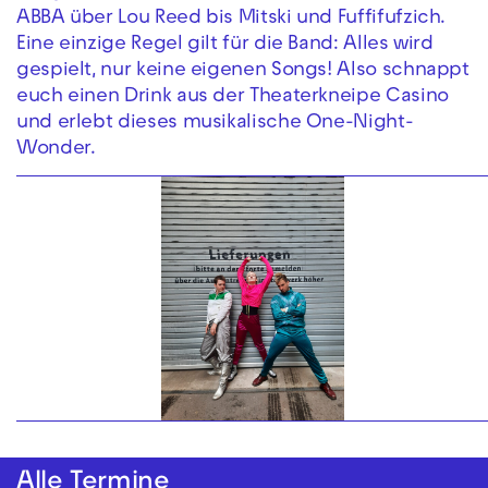
ABBA über Lou Reed bis Mitski und Fuffifufzich.
Eine einzige Regel gilt für die Band: Alles wird
gespielt, nur keine eigenen Songs! Also schnappt
euch einen Drink aus der Theaterkneipe Casino
und erlebt dieses musikalische One-Night-
Wonder.
Alle Termine