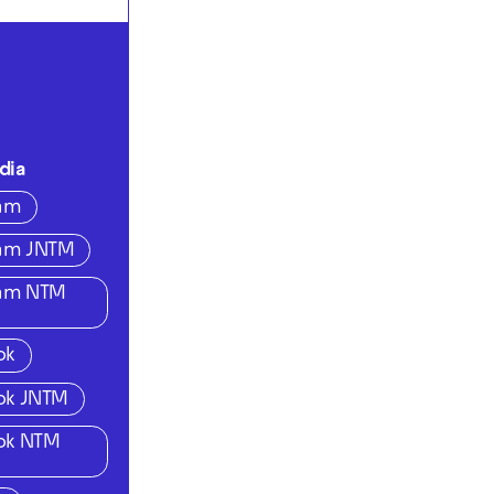
dia
ram
ram JNTM
ram NTM
ok
ok JNTM
ok NTM