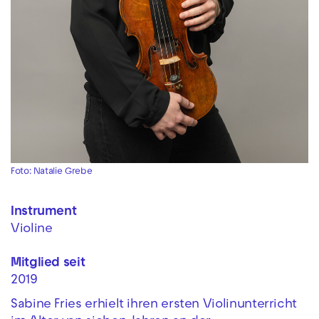
Foto: Natalie Grebe
Instrument
Violine
Mitglied seit
2019
Sabine Fries erhielt ihren ersten Violinunterricht