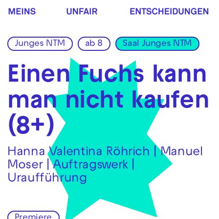
Zur Hauptnavigation springen
Zum Hauptinhalt springen
Zum Footer springen
Junges NTM
ab 8
Saal Junges NTM
Einen Fuchs kann
man nicht kaufen
(8+)
Hanna Valentina Röhrich | Manuel
Moser | Auftragswerk |
Uraufführung
Premiere