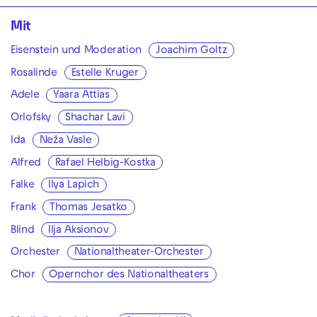
Mit
Eisenstein und Moderation
Joachim Goltz
Rosalinde
Estelle Kruger
Adele
Yaara Attias
Orlofsky
Shachar Lavi
Ida
Neža Vasle
Alfred
Rafael Helbig-Kostka
Falke
Ilya Lapich
Frank
Thomas Jesatko
Blind
Ilja Aksionov
Orchester
Nationaltheater-Orchester
Chor
Opernchor des Nationaltheaters