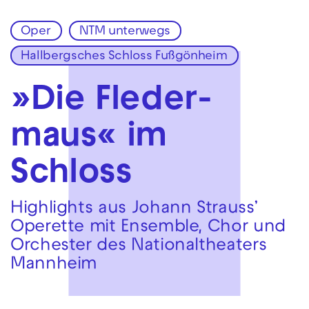
Oper
NTM unterwegs
Zur Hauptnavigation springen
Hallbergsches Schloss Fußgönheim
Zum Hauptinhalt springen
Zum Footer springen
»Die Fleder­
maus« im
Schloss
Highlights aus Johann Strauss’
Operette mit Ensemble, Chor und
Orchester des Nationaltheaters
Mannheim