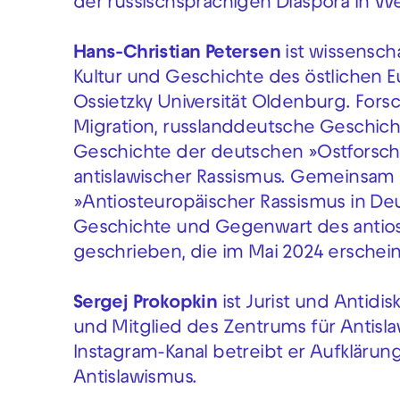
der russischsprachigen Diaspora in W
Hans-Christian Petersen
ist wissenscha
Kultur und Geschichte des östlichen E
Ossietzky Universität Oldenburg. For
Migration, russlanddeutsche Geschich
Geschichte der deutschen »Ostforsch
antislawischer Rassismus. Gemeinsam m
»Antiosteuropäischer Rassismus in De
Geschichte und Gegenwart des antios
geschrieben, die im Mai 2024 erschein
Sergej Prokopkin
ist Jurist und Antidis
und Mitglied des Zentrums für Antisl
Instagram-Kanal betreibt er Aufklärun
Antislawismus.