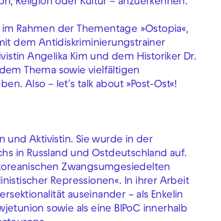
tion, Religion oder Kultur – anzuerkennen.
e im Rahmen der Thementage »Ostopia«,
mit dem Antidiskriminierungstrainer
ivistin Angelika Kim und dem Historiker Dr.
 dem Thema sowie vielfältigen
n. Also – let's talk about »Post-Ost«!
n und Aktivistin. Sie wurde in der
s in Russland und Ostdeutschland auf.
koreanischen Zwangsumgesiedelten
linistischer Repressionen«. In ihrer Arbeit
ersektionalität auseinander – als Enkelin
jetunion sowie als eine BIPoC innerhalb