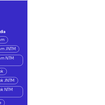
dia
ram
ram JNTM
ram NTM
ok
ok JNTM
ok NTM
e