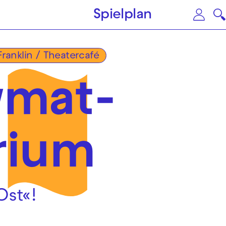
Zum Hauptinhalt springen
Zu
Spielplan
Franklin / Theatercafé
ymat­
rium
Ost«!