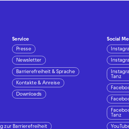
Service
Social Me
Presse
Instag
Newsletter
Instag
Barrierefreiheit & Sprache
Instag
Tanz
Kontakte & Anreise
Facebo
Downloads
Facebo
Facebo
Tanz
g zur Barrierefreiheit
YouTub