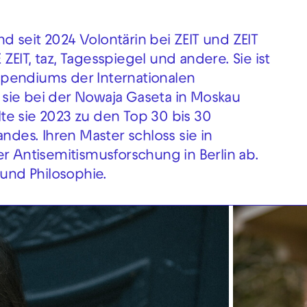
und seit 2024 Volontärin bei ZEIT und ZEIT
E ZEIT, taz, Tagesspiegel und andere. Sie ist
pendiums der Internationalen
sie bei der Nowaja Gaseta in Moskau
te sie 2023 zu den Top 30 bis 30
ndes. Ihren Master schloss sie in
er Antisemitismusforschung in Berlin ab.
 und Philosophie.