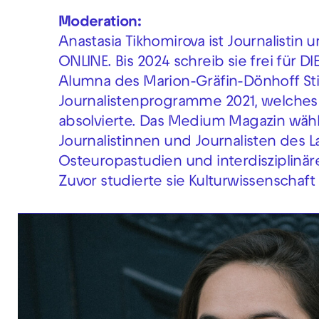
Moderation:
Anastasia Tikhomirova ist Journalistin 
ONLINE. Bis 2024 schreib sie frei für DI
Alumna des Marion-Gräfin-Dönhoff Sti
Journalistenprogramme 2021, welches 
absolvierte. Das Medium Magazin wähl
Journalistinnen und Journalisten des La
Osteuropastudien und interdisziplinär
Zuvor studierte sie Kulturwissenschaft