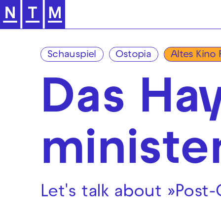
Zur Hauptnavigation springen
Schauspiel
Ostopia
Altes Kino 
Das Ha
ministe
Let's talk about »Post-