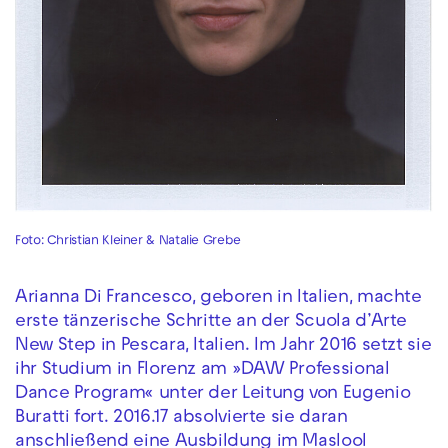
Foto: Christian Kleiner & Natalie Grebe
Arianna Di Francesco, geboren in Italien, machte
erste tänzerische Schritte an der Scuola d’Arte
New Step in Pescara, Italien. Im Jahr 2016 setzt sie
ihr Studium in Florenz am »DAW Professional
Dance Program« unter der Leitung von Eugenio
Buratti fort. 2016.17 absolvierte sie daran
anschließend eine Ausbildung im Maslool