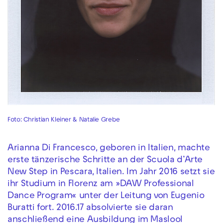
Foto: Christian Kleiner & Natalie Grebe
Arianna Di Francesco, geboren in Italien, machte
erste tänzerische Schritte an der Scuola d’Arte
New Step in Pescara, Italien. Im Jahr 2016 setzt sie
ihr Studium in Florenz am »DAW Professional
Dance Program« unter der Leitung von Eugenio
Buratti fort. 2016.17 absolvierte sie daran
anschließend eine Ausbildung im Maslool