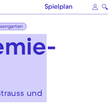
Zum Hauptinhalt springen
Zu
Spielplan
osengarten
emie­
 Strauss und