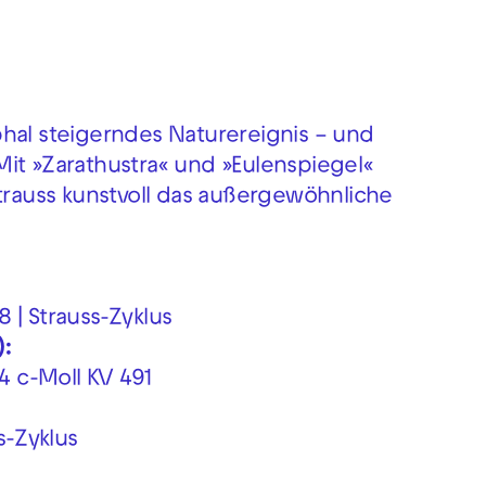
hal steigerndes Naturereignis – und
it »Zarathustra« und »Eulenspiegel«
auss kunstvoll das außergewöhnliche
8 | Strauss-Zyklus
:
4 c-Moll KV 491
s-Zyklus