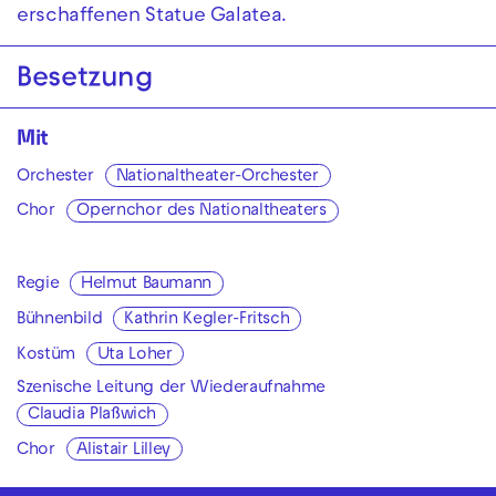
erschaffenen Statue Galatea.
Besetzung
Mit
Orchester
Nationaltheater-Orchester
Chor
Opernchor des Nationaltheaters
Regie
Helmut Baumann
Bühnenbild
Kathrin Kegler-Fritsch
Kostüm
Uta Loher
Szenische Leitung der Wiederaufnahme
Claudia Plaßwich
Chor
Alistair Lilley