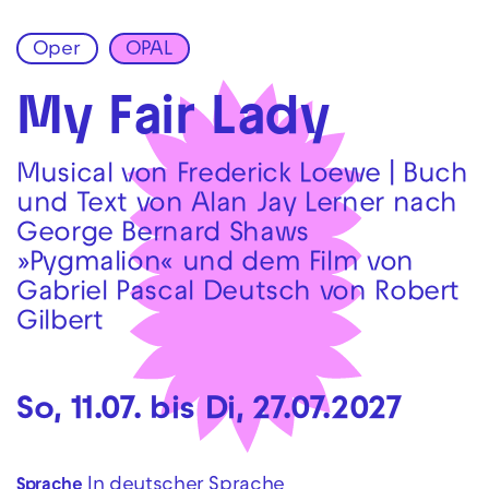
Oper
OPAL
Zur Hauptnavigation springen
Zum Hauptinhalt springen
Zum Footer springen
My Fair Lady
Musical von Frederick Loewe | Buch
und Text von Alan Jay Lerner nach
George Bernard Shaws
»Pygmalion« und dem Film von
Gabriel Pascal Deutsch von Robert
Gilbert
So, 11.07. bis Di, 27.07.2027
In deutscher Sprache
Sprache