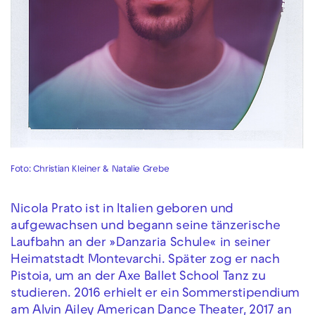
Foto: Christian Kleiner & Natalie Grebe
Nicola Prato ist in Italien geboren und
aufgewachsen und begann seine tänzerische
Laufbahn an der »Danzaria Schule« in seiner
Heimatstadt Montevarchi. Später zog er nach
Pistoia, um an der Axe Ballet School Tanz zu
studieren. 2016 erhielt er ein Sommerstipendium
am Alvin Ailey American Dance Theater, 2017 an