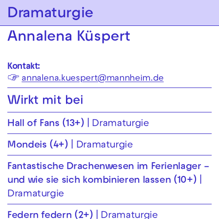
Zur Hauptnavigation springen
Dramaturgie
Zum Hauptinhalt springen
Zum Footer springen
Annalena Küspert
Kontakt:
☞
annalena.kuespert@mannheim.de
Wirkt mit bei
Hall of Fans (13+)
Dramaturgie
Mondeis (4+)
Dramaturgie
Fantastische Drachenwesen im Ferienlager –
und wie sie sich kombinieren lassen (10+)
Dramaturgie
Federn federn (2+)
Dramaturgie