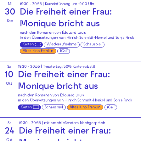
Mi
19:30 - 20:55
| Kurzeinführung um 19.00 Uhr
30
Die Freiheit einer Frau:
Sep
Monique bricht aus
nach den Romanen von Édouard Louis
in den Übersetzungen von Hinrich Schmidt-Henkel und Sonja Finck
Karten
Wiederaufnahme
Schauspiel
Altes Kino Franklin
iCal
Sa
19:30 - 20:55
|
Theatertag: 50% Kartenrabatt!
10
Die Freiheit einer Frau:
Okt
Monique bricht aus
nach den Romanen von Édouard Louis
in den Übersetzungen von Hinrich Schmidt-Henkel und Sonja Finck
Karten
Schauspiel
Altes Kino Franklin
iCal
Sa
19:30 - 20:55
| mit anschließendem Nachgespräch
24
Die Freiheit einer Frau:
Okt