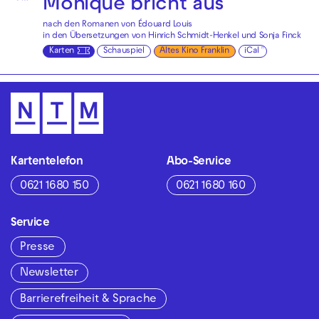
Monique bricht aus
nach den Romanen von Édouard Louis
in den Übersetzungen von Hinrich Schmidt-Henkel und Sonja Finck
Karten
Schauspiel
Altes Kino Franklin
iCal
Kartentelefon
Abo-Service
0621 1680 150
0621 1680 160
Service
Presse
Newsletter
Barrierefreiheit & Sprache