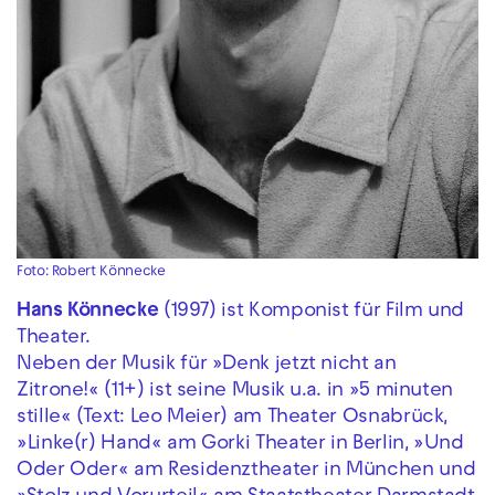
Foto: Robert Könnecke
Hans Könnecke
(1997) ist Komponist für Film und
Theater.
Neben der Musik für »Denk jetzt nicht an
Zitrone!« (11+) ist seine Musik u.a. in »5 minuten
stille« (Text: Leo Meier) am Theater Osnabrück,
»Linke(r) Hand« am Gorki Theater in Berlin, »Und
Oder Oder« am Residenztheater in München und