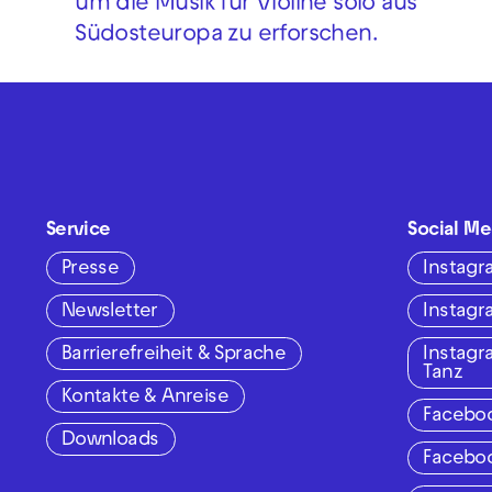
um die Musik für Violine solo aus
Südosteuropa zu erforschen.
Service
Social Me
Presse
Instag
Newsletter
Instag
Barrierefreiheit & Sprache
Instag
Tanz
Kontakte & Anreise
Facebo
Downloads
Facebo