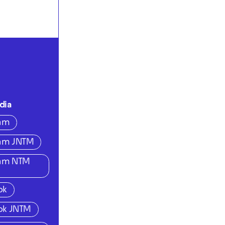
dia
ram
ram JNTM
ram NTM
ok
ok JNTM