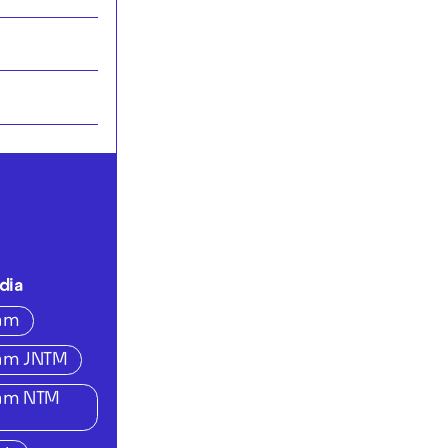
dia
ram
ram JNTM
ram NTM