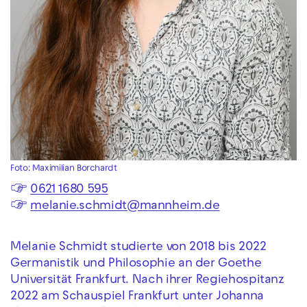
Foto: Maximilian Borchardt
☞
0621 1680 595
☞
melanie.schmidt@mannheim.de
Melanie Schmidt studierte von 2018 bis 2022
Germanistik und Philosophie an der Goethe
Universität Frankfurt. Nach ihrer Regiehospitanz
2022 am Schauspiel Frankfurt unter Johanna