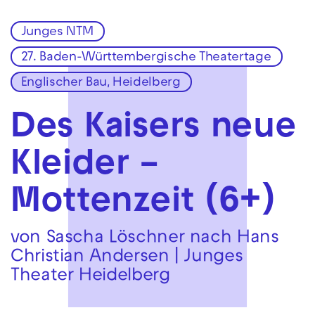
Junges NTM
Zur Hauptnavigation springen
27. Baden-Württembergische Theatertage
Zum Hauptinhalt springen
Zum Footer springen
Englischer Bau, Heidelberg
Des Kaisers neue
Kleider –
Mottenzeit (6+)
von Sascha Löschner nach Hans
Christian Andersen | Junges
Theater Heidelberg