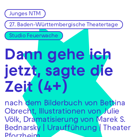
Junges NTM
Zur Hauptnavigation springen
27. Baden-Württembergische Theatertage
Zum Hauptinhalt springen
Zum Footer springen
Studio Feuerwache
Dann gehe ich
jetzt, sagte die
Zeit (4+)
nach dem Bilderbuch von Bettina
Obrecht, Illustrationen von Julie
Völk, Dramatisierung von Marek S.
Bednarsky | Uraufführung | Theater