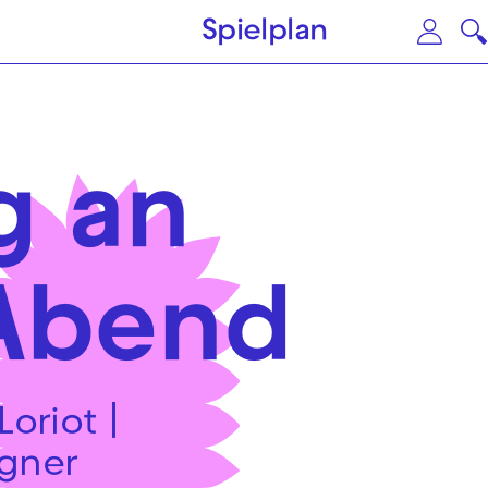
Zum Hauptinhalt springen
Zu
Spielplan
g an
Abend
oriot |
gner