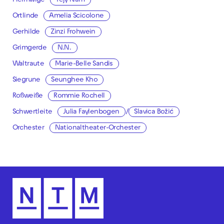
Helmwige
Yejy Nam
Ortlinde
Amelia Scicolone
Gerhilde
Zinzi Frohwein
Grimgerde
N.N.
Waltraute
Marie-Belle Sandis
Siegrune
Seunghee Kho
Roßweiße
Rommie Rochell
Schwertleite
Julia Faylenbogen
/
Slavica Božić
Orchester
Nationaltheater-Orchester