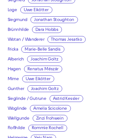
Siegfried
Jonathan Stoughton
Loge
Uwe Eikötter
Siegmund
Jonathan Stoughton
Brünnhilde
Dara Hobbs
Wotan / Wanderer
Thomas Jesatko
Fricka
Marie-Belle Sandis
Alberich
Joachim Goltz
Hagen
Renatus Mészár
Mime
Uwe Eikötter
Gunther
Joachim Goltz
Sieglinde / Gutrune
Astrid Kessler
Woglinde
Amelia Scicolone
Wellgunde
Zinzi Frohwein
Floßhilde
Rommie Rochell