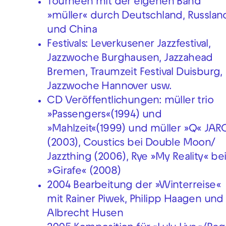
Tourneen mit der eigenen Band
»müller« durch Deutschland, Russlan
und China
Festivals: Leverkusener Jazzfestival,
Jazzwoche Burghausen, Jazzahead
Bremen, Traumzeit Festival Duisburg,
Jazzwoche Hannover usw.
CD Veröffentlichungen: müller trio
»Passengers«(1994) und
»Mahlzeit«(1999) und müller »Q« JAR
(2003), Coustics bei Double Moon/
Jazzthing (2006), Rye »My Reality« be
»Girafe« (2008)
2004 Bearbeitung der »Winterreise«
mit Rainer Piwek, Philipp Haagen und
Albrecht Husen