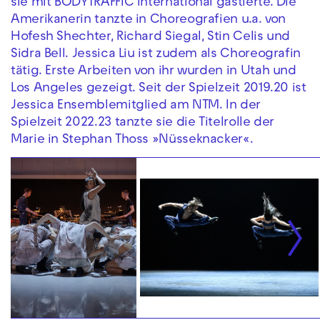
sie mit BODYTRAFFIC international gastierte. Die
Amerikanerin tanzte in Choreografien u.a. von
Hofesh Shechter, Richard Siegal, Stin Celis und
Sidra Bell. Jessica Liu ist zudem als Choreografin
tätig. Erste Arbeiten von ihr wurden in Utah und
Los Angeles gezeigt. Seit der Spielzeit 2019.20 ist
Jessica Ensemblemitglied am NTM. In der
Spielzeit 2022.23 tanzte sie die Titelrolle der
Marie in Stephan Thoss »Nüsseknacker«.