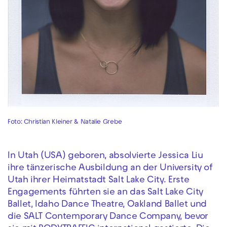
Foto: Christian Kleiner & Natalie Grebe
In Utah (USA) geboren, absolvierte Jessica Liu
ihre tänzerische Ausbildung an der University of
Utah ihrer Heimatstadt Salt Lake City. Erste
Engagements führten sie an das Salt Lake City
Ballet, Idaho Dance Theatre, Oakland Ballet und
die SALT Contemporary Dance Company, bevor