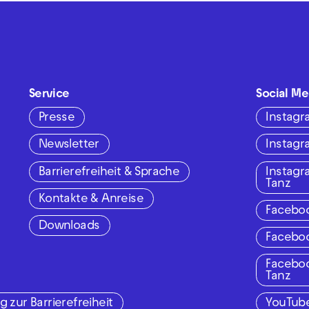
Service
Social Me
Presse
Instag
Newsletter
Instag
Barrierefreiheit & Sprache
Instag
Tanz
Kontakte & Anreise
Facebo
Downloads
Facebo
Facebo
Tanz
g zur Barrierefreiheit
YouTub