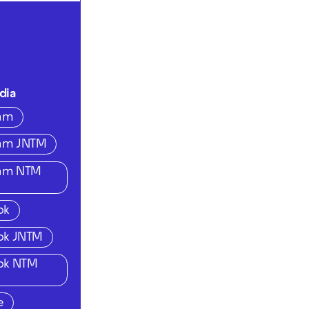
dia
ram
ram JNTM
ram NTM
ok
ok JNTM
ok NTM
e