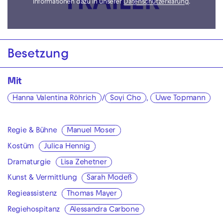
Informationen dazu in unserer
Datenschutzerklärung
.
Besetzung
Mit
Hanna Valentina Röhrich
/
Soyi Cho
,
Uwe Topmann
Regie & Bühne
Manuel Moser
Kostüm
Julica Hennig
Dramaturgie
Lisa Zehetner
Kunst & Vermittlung
Sarah Modeß
Regieassistenz
Thomas Mayer
Regiehospitanz
Alessandra Carbone