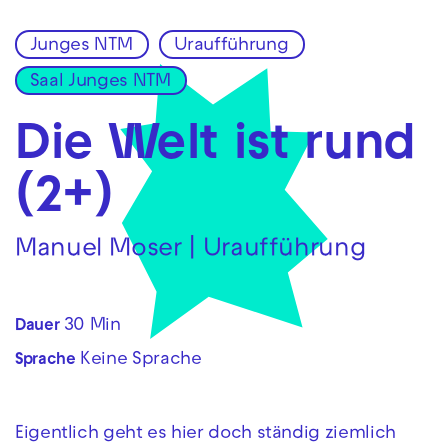
Junges NTM
Uraufführung
Zur Hauptnavigation springen
Saal Junges NTM
Zum Hauptinhalt springen
Zum Footer springen
Die Welt ist rund
(2+)
Manuel Moser | Uraufführung
30 Min
Dauer
Keine Sprache
Sprache
Eigentlich geht es hier doch ständig ziemlich