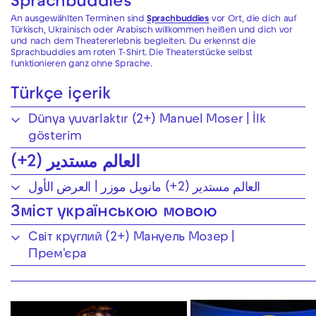
Sprachbuddies
An ausgewählten Terminen sind
Sprachbuddies
vor Ort, die dich auf
Türkisch, Ukrainisch oder Arabisch willkommen heißen und dich vor
und nach dem Theatererlebnis begleiten. Du erkennst die
Sprachbuddies am roten T-Shirt. Die Theaterstücke selbst
funktionieren ganz ohne Sprache.
Türkçe içerik
Dünya yuvarlaktır (2+) Manuel Moser | İlk
gösterim
العالم مستدير (2+)
العالم مستدير (2+) مانويل موزر | العرض الأول
Зміст українською мовою
Світ круглий (2+) Мануель Мозер |
Прем'єра