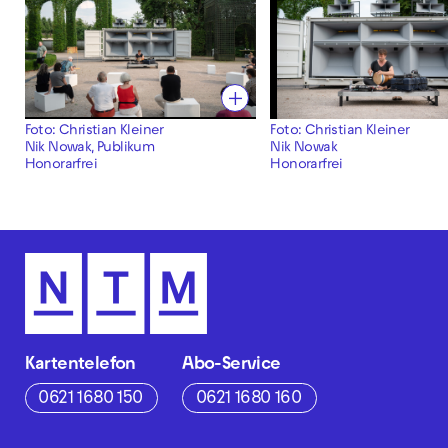
Foto: Christian Kleiner
Foto: Christian Kleiner
Nik Nowak, Publikum
Nik Nowak
Honorarfrei
Honorarfrei
Kartentelefon
Abo-Service
0621 1680 150
0621 1680 160