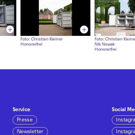
Foto: Christian Kleiner
Foto: Christian Kleine
Honorarfrei
Nik Nowak
Honorarfrei
Service
Social Me
Presse
Instag
Newsletter
Instag