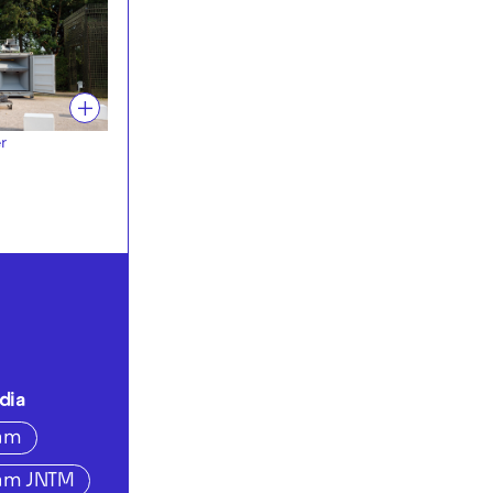
r
dia
ram
ram JNTM