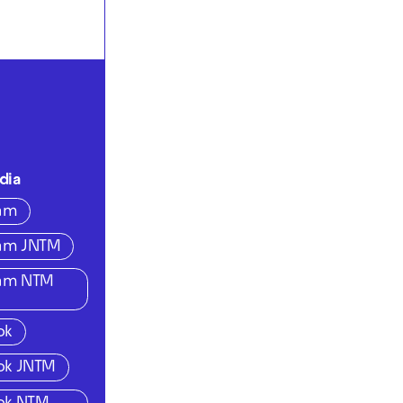
dia
ram
ram JNTM
ram NTM
ok
ok JNTM