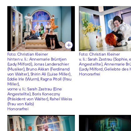
Foto: Christian Kleiner
Foto: Christian Kleiner
hinten v. li.: Annemarie Brüntjen
v. li.: Sarah Zastrau (Sophie, 
(Lady Milford), Jonas Landerschier
Angestellte), Annemarie Br
(Musiker), Bruno Akkan (Ferdinand
(Lady Milford, Geliebte des
von Walter), Shirin Ali (Luise Miller),
Honorarfrei
Eddie Irle (Wurm), Ragna Pitoll (Frau
Miller),
vorne v. li.: Sarah Zastrau (Eine
Angestellte), Boris Koneczny
(Präsident von Walter), Rahel Weiss
(Frau von Kalb)
Honorarfrei