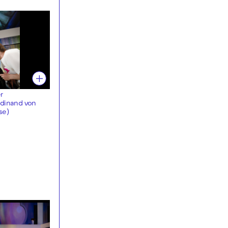
r
erdinand von
ise)