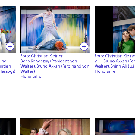
Foto: Christian Kleiner
Foto: Christian Kleine
eine
Boris Koneczny (Präsident von
v. li.: Bruno Akkan (F
üntjen
Walter), Bruno Akkan (Ferdinand von
Walter), Shirin Ali (Lu
 Herzogs)
Walter)
Honorarfrei
Honorarfrei