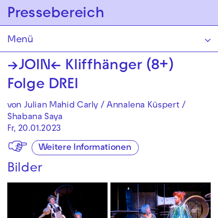
Zur Hauptnavigation springen
Pressebereich
Zum Hauptinhalt springen
Zum Footer springen
Menü
→JOIN← Kliff­hänger (8+)
Folge DREI
von Julian Mahid Carly / Annalena Küspert /
Shabana Saya
Fr, 20.01.2023
Weitere Informationen
Bilder