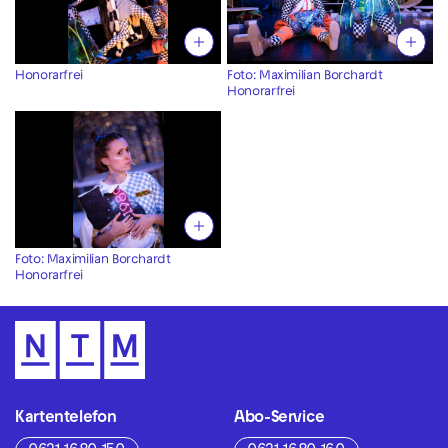
Honorarfrei
Foto: Maximilian Borchardt
Honorarfrei
Foto: Maximilian Borchardt
Honorarfrei
Kartentelefon
Abo-Service