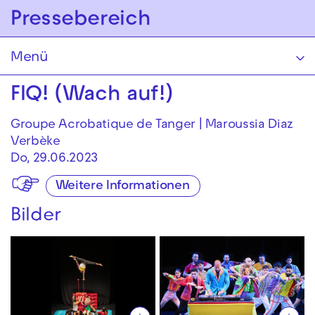
Zur Hauptnavigation springen
Pressebereich
Zum Hauptinhalt springen
Zum Footer springen
Menü
FIQ! (Wach auf!)
Groupe Acrobatique de Tanger | Maroussia Diaz
Verbèke
Do, 29.06.2023
Weitere Informationen
Bilder