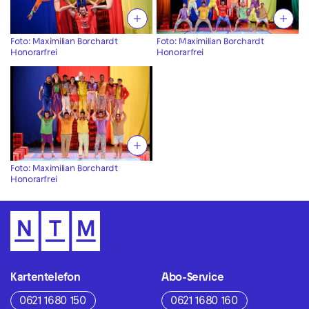
Foto: Maximilian Borchardt
Foto: Maximilian Borchardt
Honorarfrei
Honorarfrei
Foto: Maximilian Borchardt
Honorarfrei
Kartentelefon
Abo-Service
0621 1680 150
0621 1680 160