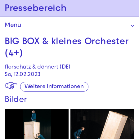
Zur Hauptnavigation springen
Pressebereich
Zum Hauptinhalt springen
Zum Footer springen
Menü
BIG BOX & kleines Orchester
(4+)
florschütz & döhnert (DE)
So, 12.02.2023
Weitere Informationen
Bilder