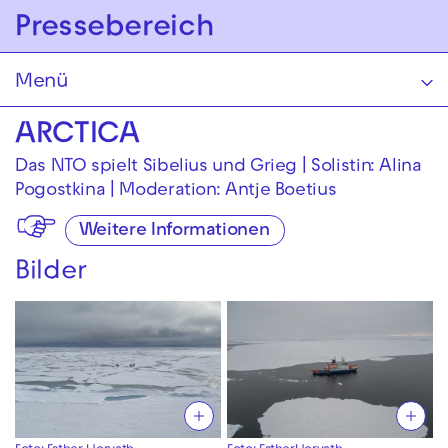
Zur Hauptnavigation springen
Pressebereich
Zum Hauptinhalt springen
Zum Footer springen
Menü
ARCTICA
Das NTO spielt Sibelius und Grieg | Solistin: Alina
Pogostkina | Moderation: Antje Boetius
Weitere Informationen
Bilder