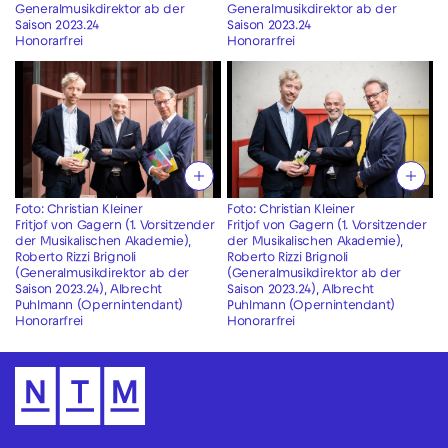
Generalmusikdirektor ab der
Generalmusikdirektor ab der
Saison 2023.24
Saison 2023.24
Honorarfrei
Honorarfrei
Foto: Christian Kleiner
Foto: Christian Kleiner
Fritjof von Gagern (1. Vorsitzender
Fritjof von Gagern (1. Vorsitzender
der Musikalischen Akademie),
der Musikalischen Akademie),
Roberto Rizzi Brignoli
Roberto Rizzi Brignoli
(Generalmusikdirektor ab der
(Generalmusikdirektor ab der
Saison 2023.24), Albrecht
Saison 2023.24), Albrecht
Puhlmann (Opernintendant)
Puhlmann (Opernintendant)
Honorarfrei
Honorarfrei