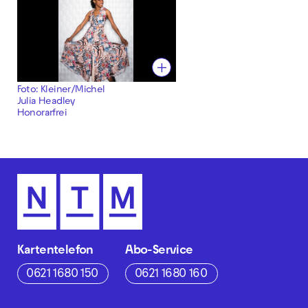
Foto: Kleiner/Michel
Julia Headley
Honorarfrei
Kartentelefon
Abo-Service
0621 1680 150
0621 1680 160