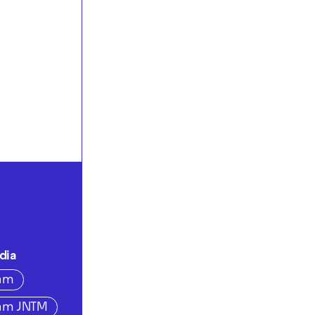
dia
ram
ram JNTM