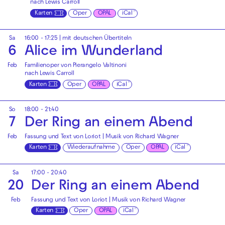
nach Lewis Carroll
Karten
Oper
OPAL
iCal
Sa
16:00 - 17:25
|
mit deutschen Übertiteln
6
Alice im Wunderland
Feb
Familienoper von Pierangelo Valtinoni
nach Lewis Carroll
Karten
Oper
OPAL
iCal
So
18:00 - 21:40
7
Der Ring an einem Abend
Feb
Fassung und Text von Loriot | Musik von Richard Wagner
Karten
Wiederaufnahme
Oper
OPAL
iCal
Sa
17:00 - 20:40
20
Der Ring an einem Abend
Feb
Fassung und Text von Loriot | Musik von Richard Wagner
Karten
Oper
OPAL
iCal