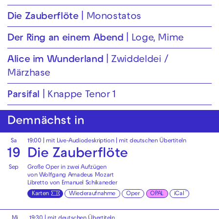
Die Zauberflöte
Monostatos
Der Ring an einem Abend
Loge, Mime
Alice im Wunderland
Zwiddeldei /
Märzhase
Parsifal
Knappe Tenor 1
Demnächst in
Sa
19:00
|
mit Live-Audiodeskription
|
mit deutschen Übertiteln
19
Die Zauberflöte
Sep
Große Oper in zwei Aufzügen
von Wolfgang Amadeus Mozart
Libretto von Emanuel Schikaneder
Karten
Wiederaufnahme
Oper
OPAL
iCal
Mi
19:30
|
mit deutschen Übertiteln