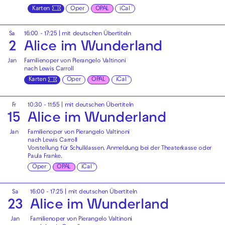
Karten
Oper
OPAL
iCal
Sa
16:00 - 17:25
|
mit deutschen Übertiteln
2
Alice im Wunderland
Jan
Familienoper von Pierangelo Valtinoni
nach Lewis Carroll
Karten
Oper
OPAL
iCal
Fr
10:30 - 11:55
|
mit deutschen Übertiteln
15
Alice im Wunderland
Jan
Familienoper von Pierangelo Valtinoni
nach Lewis Carroll
Vorstellung für Schulklassen. Anmeldung bei der
Theaterkasse
oder
Paula Franke
.
Oper
OPAL
iCal
Sa
16:00 - 17:25
|
mit deutschen Übertiteln
23
Alice im Wunderland
Jan
Familienoper von Pierangelo Valtinoni