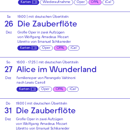
Karten
Wiederaufnahme
Oper
OPAL
iCal
Sa
19:00
|
mit deutschen Übertiteln
26
Die Zauberflöte
Dez
Große Oper in zwei Aufzügen
von Wolfgang Amadeus Mozart
Libretto von Emanuel Schikaneder
Karten
Oper
OPAL
iCal
So
16:00 - 17:25
|
mit deutschen Übertiteln
27
Alice im Wunderland
Dez
Familienoper von Pierangelo Valtinoni
nach Lewis Carroll
Karten
Oper
OPAL
iCal
Do
19:00
|
mit deutschen Übertiteln
31
Die Zauberflöte
Dez
Große Oper in zwei Aufzügen
von Wolfgang Amadeus Mozart
Libretto von Emanuel Schikaneder