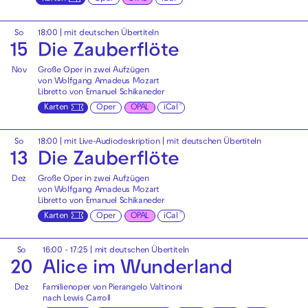
So
18:00
|
mit deutschen Übertiteln
15
Die Zauberflöte
Nov
Große Oper in zwei Aufzügen
von Wolfgang Amadeus Mozart
Libretto von Emanuel Schikaneder
Karten
Oper
OPAL
iCal
So
18:00
|
mit Live-Audiodeskription
|
mit deutschen Übertiteln
13
Die Zauberflöte
Dez
Große Oper in zwei Aufzügen
von Wolfgang Amadeus Mozart
Libretto von Emanuel Schikaneder
Karten
Oper
OPAL
iCal
So
16:00 - 17:25
|
mit deutschen Übertiteln
20
Alice im Wunderland
Dez
Familienoper von Pierangelo Valtinoni
nach Lewis Carroll