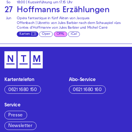
So
18:00
| Kurzeinführung um 17.15 Uhr
27
Hoffmanns Erzählungen
Jun
Opéra fantastique in fünf Akten von Jacques
Offenbach | Libretto von Jules Barbier nach dem Schauspiel »Les
Contes d′Hoffmann« von Jules Barbier und Michel Carré
Karten
Oper
OPAL
iCal
Kartentelefon
Abo-Service
0621 1680 150
0621 1680 160
Service
Presse
Newsletter