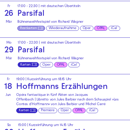
Fr
17:00 - 22:30
|
mit deutschen Übertiteln
26
Parsifal
Mär
Bühnenweihfestspiel von Richard Wagner
Restkarten
Wiederaufnahme
Oper
OPAL
iCal
Mo
17:00 - 22:30
|
mit deutschen Übertiteln
29
Parsifal
Mär
Bühnenweihfestspiel von Richard Wagner
Karten
Oper
OPAL
iCal
Fr
19:00
| Kurzeinführung um 18.15 Uhr
18
Hoffmanns Erzählungen
Jun
Opéra fantastique in fünf Akten von Jacques
Offenbach | Libretto von Jules Barbier nach dem Schauspiel »Les
Contes d′Hoffmann« von Jules Barbier und Michel Carré
Karten
Premiere
Oper
OPAL
iCal
So
15:00
| Kurzeinführung um 14.15 Uhr