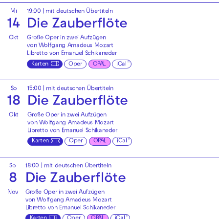
Mi
19:00
|
mit deutschen Übertiteln
14
Die Zauberflöte
Okt
Große Oper in zwei Aufzügen
von Wolfgang Amadeus Mozart
Libretto von Emanuel Schikaneder
Karten
Oper
OPAL
iCal
So
15:00
|
mit deutschen Übertiteln
18
Die Zauberflöte
Okt
Große Oper in zwei Aufzügen
von Wolfgang Amadeus Mozart
Libretto von Emanuel Schikaneder
Karten
Oper
OPAL
iCal
So
18:00
|
mit deutschen Übertiteln
8
Die Zauberflöte
Nov
Große Oper in zwei Aufzügen
von Wolfgang Amadeus Mozart
Libretto von Emanuel Schikaneder
Karten
Oper
OPAL
iCal