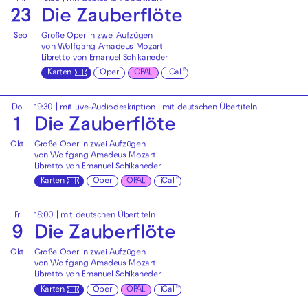
23
Die Zauberflöte
Sep
Große Oper in zwei Aufzügen
von Wolfgang Amadeus Mozart
Libretto von Emanuel Schikaneder
Karten
Oper
OPAL
iCal
Do
19:30
|
mit Live-Audiodeskription
|
mit deutschen Übertiteln
1
Die Zauberflöte
Okt
Große Oper in zwei Aufzügen
von Wolfgang Amadeus Mozart
Libretto von Emanuel Schikaneder
Karten
Oper
OPAL
iCal
Fr
18:00
|
mit deutschen Übertiteln
9
Die Zauberflöte
Okt
Große Oper in zwei Aufzügen
von Wolfgang Amadeus Mozart
Libretto von Emanuel Schikaneder
Karten
Oper
OPAL
iCal