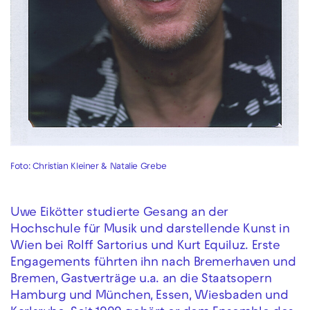
Foto: Christian Kleiner & Natalie Grebe
Uwe Eikötter studierte Gesang an der
Hochschule für Musik und darstellende Kunst in
Wien bei Rolff Sartorius und Kurt Equiluz. Erste
Engagements führten ihn nach Bremerhaven und
Bremen, Gastverträge u.a. an die Staatsopern
Hamburg und München, Essen, Wiesbaden und