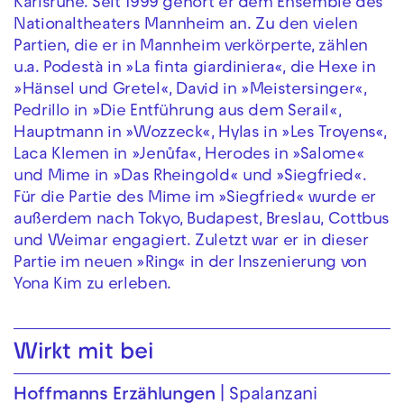
Karlsruhe. Seit 1999 gehört er dem Ensemble des
Nationaltheaters Mannheim an. Zu den vielen
Partien, die er in Mannheim verkörperte, zählen
u.a. Podestà in »La finta giardiniera«, die Hexe in
»Hänsel und Gretel«, David in »Meistersinger«,
Pedrillo in »Die Entführung aus dem Serail«,
Hauptmann in »Wozzeck«, Hylas in »Les Troyens«,
Laca Klemen in »Jenůfa«, Herodes in »Salome«
und Mime in »Das Rheingold« und »Siegfried«.
Für die Partie des Mime im »Siegfried« wurde er
außerdem nach Tokyo, Budapest, Breslau, Cottbus
und Weimar engagiert. Zuletzt war er in dieser
Partie im neuen »Ring« in der Inszenierung von
Yona Kim zu erleben.
Wirkt mit bei
Hoffmanns Erzählungen
Spalanzani