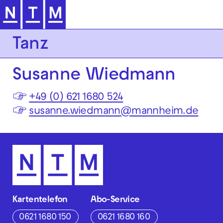
Zur Hauptnavigation springen
Tanz
Susanne Wiedmann
☞
+49 (0) 621 1680 524
☞
susanne.wiedmann@mannheim.de
Kartentelefon
Abo-Service
0621 1680 150
0621 1680 160