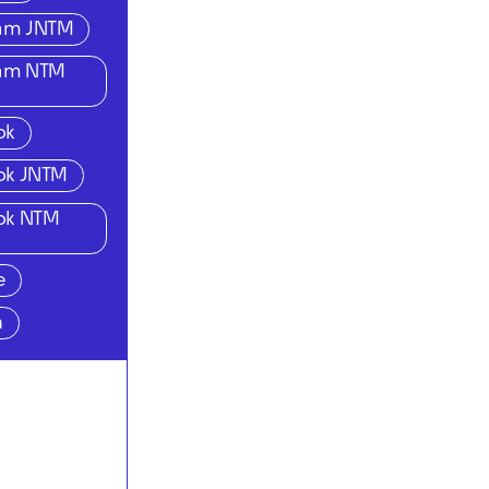
ram JNTM
ram NTM
ok
ok JNTM
ok NTM
e
n