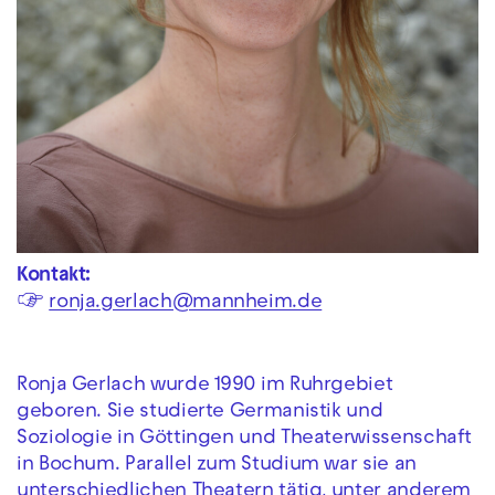
Kontakt:
☞
ronja.gerlach@mannheim.de
Ronja Gerlach wurde 1990 im Ruhrgebiet
geboren. Sie studierte Germanistik und
Soziologie in Göttingen und Theaterwissenschaft
in Bochum. Parallel zum Studium war sie an
unterschiedlichen Theatern tätig, unter anderem