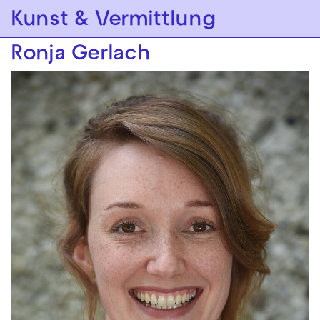
Zur Hauptnavigation springen
Kunst & Vermittlung
Zum Hauptinhalt springen
Zum Footer springen
Ronja Gerlach