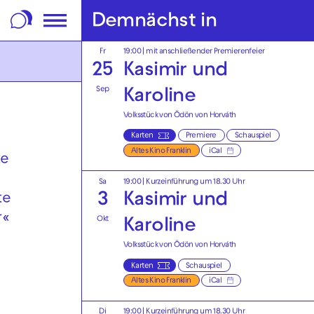
m Footer springen
Demnächst in
Fr
19:00
| mit anschließender Premierenfeier
25
Kasimir und
Sep
Karoline
Volksstück von Ödön von Horváth
Karten
Premiere
Schauspiel
Altes Kino Franklin
iCal
te
Sa
19:00
| Kurzeinführung um 18.30 Uhr
3
Kasimir und
te
r«
Okt
Karoline
Volksstück von Ödön von Horváth
Karten
Schauspiel
Altes Kino Franklin
iCal
Di
19:00
| Kurzeinführung um 18.30 Uhr