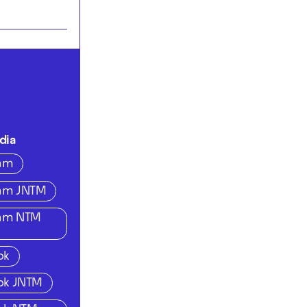
dia
ram
ram JNTM
ram NTM
ok
ok JNTM