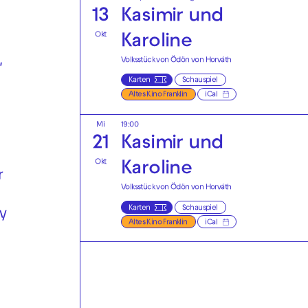
13
Kasimir und
Okt
Karoline
,
Volksstück von Ödön von Horváth
Karten
Schauspiel
Altes Kino Franklin
iCal
Mi
19:00
21
Kasimir und
Okt
Karoline
r
Volksstück von Ödön von Horváth
Karten
Schauspiel
y
Altes Kino Franklin
iCal