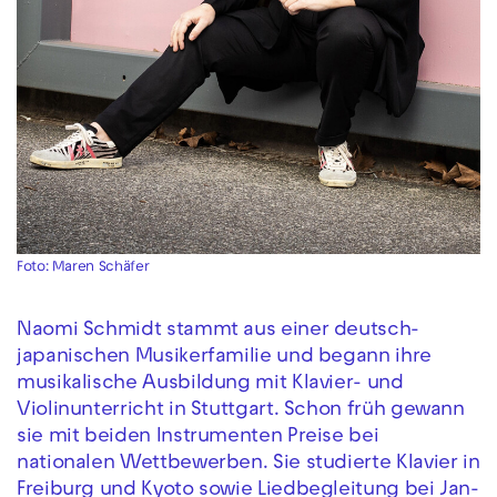
Foto: Maren Schäfer
Naomi Schmidt stammt aus einer deutsch-
japanischen Musikerfamilie und begann ihre
musikalische Ausbildung mit Klavier- und
Violinunterricht in Stuttgart. Schon früh gewann
sie mit beiden Instrumenten Preise bei
nationalen Wettbewerben. Sie studierte Klavier in
Freiburg und Kyoto sowie Liedbegleitung bei Jan-