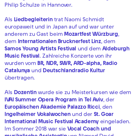
Philip Schulze in Hannover.
Als
Liedbegleiterin
trat Naomi Schmidt
europaweit und in Japan auf und war unter
anderem zu Gast beim
Mozartfest Würzburg
,
dem
Internationalen Brucknerfest Linz
, dem
Samos Young Artists Festival
und dem
Aldeburgh
Music Festival
. Zahlreiche Konzerte von ihr
wurden vom
BR, NDR, SWR, ARD-alpha, Radio
Catalunya
und
Deutschlandradio Kultur
übertragen.
Als
Dozentin
wurde sie zu Meisterkursen wie dem
IVAI Summer Opera Program in Tel Aviv
, der
Europäischen Akademie Palazzo Ricci
, den
Ingelheimer Vokalwochen
und der
St. Goar
International Music Festival Academy
eingeladen.
Im Sommer 2018 war sie
Vocal Coach und