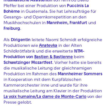
musikalische Assistentin
von Nimrod David
Pfeffer bei einer Produktion von
Puccinis
La
Bohème
in Guatemala. Sie hat Lehraufträge für
Gesangs- und Opernkorrepetition an den
Musikhochschulen in
Mannheim, Frankfurt
und
Freiburg
.
Als
Dirigentin
leitete Naomi Schmidt erfolgreiche
Produktionen wie
Anatevka
in der Alten
Schildkrötfabrik und die erweiterte
NTM-
Produktion von
Bastien & Bastienne
beim
Schwetzinger Mozartfest
. Vorher hatte sie bereits
die musikalische Leitung der gleichnamigen
Produktion im Rahmen des
Mannheimer Sommers
in Kooperation mit dem Kurpfälzischen
Kammerorchester inne und wurde für ihre
musikalische Leitung am Klavier in der Produktion
La voix humaine/La dame de Monte-Carlo
von der
Presse gelobt.