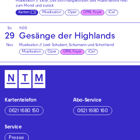
Musiksalon // Extra: Das Eröffnungskonzert des Musik-salons reist
zum Mond und zurück
Karten
Musiksalon
Oper
OPAL Foyer
iCal
So
11:00
29
Gesänge der Highlands
Nov
Musiksalon // Lied: Schubert, Schumann und Schottland
Musiksalon
Oper
OPAL Foyer
iCal
Kartentelefon
Abo-Service
0621 1680 150
0621 1680 160
Service
Presse