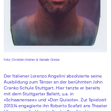
Foto: Christian Kleiner & Natalie Grebe
Der Italiener Lorenzo Angelini absolvierte seine
Ausbildung zum Tänzer an der berühmten John
Cranko Schule Stuttgart. Hier tanzte er bereits
mit dem Stuttgarter Ballett, u.a. in
»Schwanensee« und »Don Quixote«. Zur Spielzeit
2013.14 engagierte ihn Roberto Scafati ans Theater