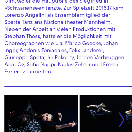
Ulm, wo er die Hauptrolle des Siegfried in
»Schwanensee« tanzte. Zur Spielzeit 2016.17 kam
Lorenzo Angelini als Ensemblemitglied der
Sparte Tanz ans Nationaltheater Mannheim.
Neben der Arbeit an vielen Produktionen mit
Stephan Thoss, hatte er die Möglichkeit mit
Choreographen wie u.a. Marco Goecke, Johan
Inger, Andonis Foniadakis, Felix Landerer,
Giuseppe Spota, Jiri Pokorny, Jeroen Verbruggen,
Anat Oz, Sofia Nappi, Nadav Zelner und Emma
Evelein zu arbeiten.