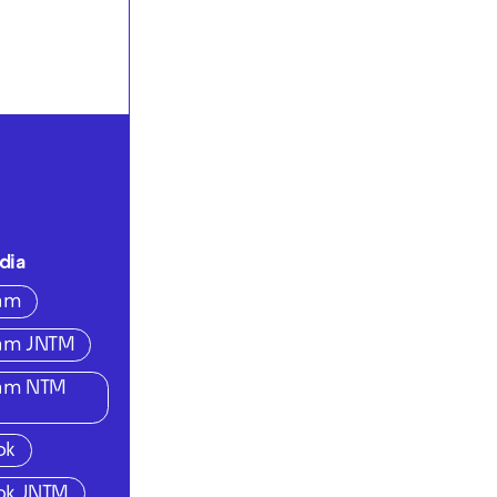
dia
ram
ram JNTM
ram NTM
ok
ok JNTM