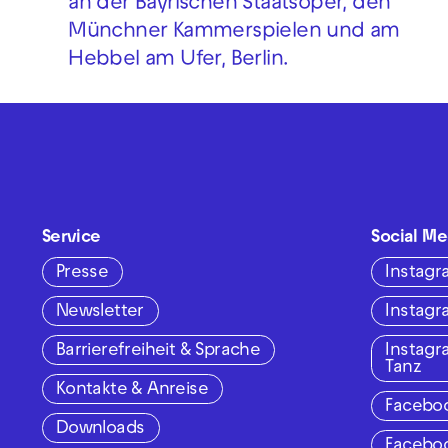
an der Bayrischen Staatsoper, den
Münchner Kammerspielen und am
Hebbel am Ufer, Berlin.
Service
Social Me
Presse
Instag
Newsletter
Instag
Barrierefreiheit & Sprache
Instag
Tanz
Kontakte & Anreise
Facebo
Downloads
Facebo