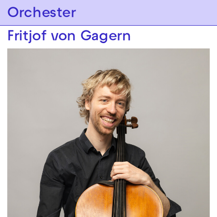
Zur Hauptnavigation springen
Orchester
Zum Hauptinhalt springen
Zum Footer springen
Fritjof von Gagern