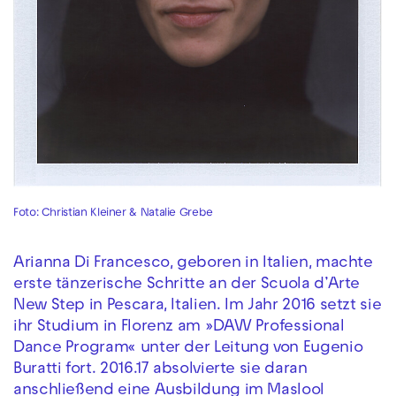
Foto: Christian Kleiner & Natalie Grebe
Arianna Di Francesco, geboren in Italien, machte
erste tänzerische Schritte an der Scuola d’Arte
New Step in Pescara, Italien. Im Jahr 2016 setzt sie
ihr Studium in Florenz am »DAW Professional
Dance Program« unter der Leitung von Eugenio
Buratti fort. 2016.17 absolvierte sie daran
anschließend eine Ausbildung im Maslool